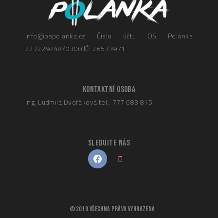
info@ospolanka.cz
Číslo účtu OS Polánka
227229248/0300
IČ: 26573971
KONTAKTNÍ OSOBA
Ing. Ludmila Dvořáková
tel.: 777 683 815
SLEDUJTE NÁS
©2019 Všechna práva vyhrazena